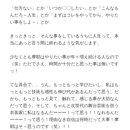
「仕方ない」とか「いつか〇〇したい」とか「こんなも
んだろ～人生」とか「まずはコレをやってから、やりた
い事をしよ～」とか
きっときっと、そんな事をしているうちに人生って、本
当にあっと言う間に終わるような気がします。
少なくとも摩耶はやりたい事が年々増え続ける人なので
（笑）ただでさえ、時間が十分だと思った事は無いです
っ！
てな具合で、、うん。もっともっと学びたいし、私はも
っともっと技術も感性も伸び代があるんだって思う。だ
から、もっともっと見て、触れて、感じる事が大切なん
だって思う。そして、ちゃんと次世代の舞台芸術を担う
衣装家に私はなるんだーーー！って思う！！なれるんだ
ーーー！って思う！理由なき自信は何時だって大事！摩
耶はそ～思うのです（笑）！！