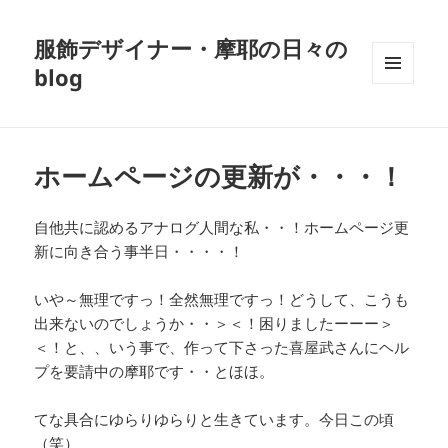
服飾デザイナー・摩耶の日々の
blog
メニュ
ーとウ
ィジェ
ット
ホームページの更新が・・・！
自他共に認めるアナログ人間な私・・！ホームページ更
新に向き合う事半日・・・・！
いや～無理ですっ！全然無理ですっ！どうして、こうも
出来ないのでしょうか・・＞＜！困りましたーーー＞
＜！と、、いう事で、作って下さった喜屋武さんにヘル
プを要請中の摩耶です・・とほほ。
てな具合にゆらりゆらりと生きています。今日この頃
（笑）