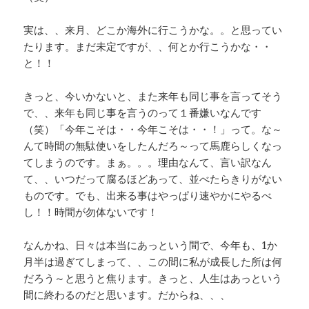
実は、、来月、どこか海外に行こうかな。。と思ってい
たります。まだ未定ですが、、何とか行こうかな・・
と！！
きっと、今いかないと、また来年も同じ事を言ってそう
で、、来年も同じ事を言うのって１番嫌いなんです
（笑）「今年こそは・・今年こそは・・！」って。な～
んて時間の無駄使いをしたんだろ～って馬鹿らしくなっ
てしまうのです。まぁ。。。理由なんて、言い訳なん
て、、いつだって腐るほどあって、並べたらきりがない
ものです。でも、出来る事はやっぱり速やかにやるべ
し！！時間が勿体ないです！
なんかね、日々は本当にあっという間で、今年も、1か
月半は過ぎてしまって、、この間に私が成長した所は何
だろう～と思うと焦ります。きっと、人生はあっという
間に終わるのだと思います。だからね、、、