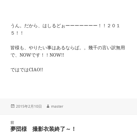
うん。だから、はしるどぉーーーーーーー！！２０１
５！！
皆様も、やりたい事はあるならば。。幾千の言い訳無用
で、NOWです！！NOW!!
ではではCIAO!!
投
作
2015年2月10日
master
稿
成
日:
者
投
前
稿
夢団様 撮影衣装終了～！
前
ナ
の