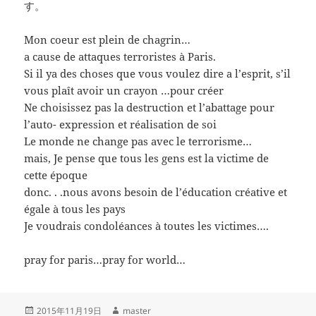
す。
Mon coeur est plein de chagrin…
a cause de attaques terroristes à Paris.
Si il ya des choses que vous voulez dire a l’esprit, s’il
vous plaît avoir un crayon …pour créer
Ne choisissez pas la destruction et l’abattage pour
l’auto- expression et réalisation de soi
Le monde ne change pas avec le terrorisme
…
mais, Je pense que tous les gens est la victime de
cette époque
donc. . .nous avons besoin de l’éducation créative et
égale à tous les pays
Je voudrais condoléances à toutes les victimes….
pray for paris…pray for world…
投
作
2015年11月19日
master