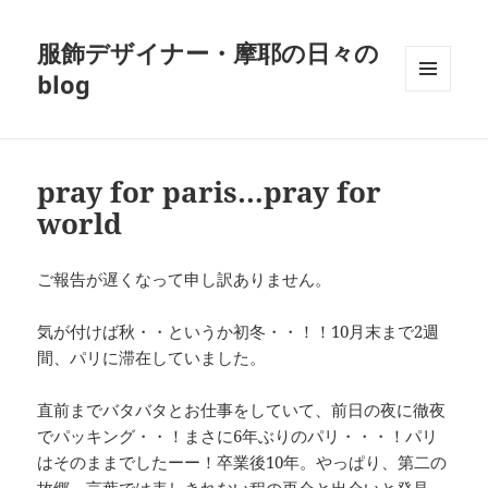
服飾デザイナー・摩耶の日々の
blog
メニュ
ーとウ
ィジェ
ット
pray for paris…pray for
world
ご報告が遅くなって申し訳ありません。
気が付けば秋・・というか初冬・・！！10月末まで2週
間、パリに滞在していました。
直前までバタバタとお仕事をしていて、前日の夜に徹夜
でパッキング・・！まさに6年ぶりのパリ・・・！パリ
はそのままでしたーー！卒業後10年。やっぱり、第二の