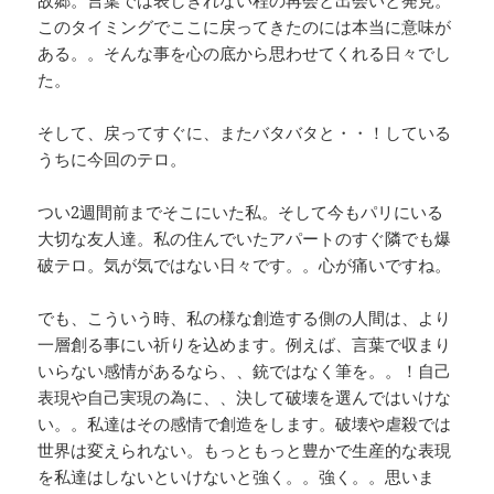
故郷。言葉では表しきれない程の再会と出会いと発見。
このタイミングでここに戻ってきたのには本当に意味が
ある。。そんな事を心の底から思わせてくれる日々でし
た。
そして、戻ってすぐに、またバタバタと・・！している
うちに今回のテロ。
つい2週間前までそこにいた私。そして今もパリにいる
大切な友人達。私の住んでいたアパートのすぐ隣でも爆
破テロ。気が気ではない日々です。。心が痛いですね。
でも、こういう時、私の様な創造する側の人間は、より
一層創る事にい祈りを込めます。例えば、言葉で収まり
いらない感情があるなら、、銃ではなく筆を。。！自己
表現や自己実現の為に、、決して破壊を選んではいけな
い。。私達はその感情で創造をします。破壊や虐殺では
世界は変えられない。もっともっと豊かで生産的な表現
を私達はしないといけないと強く。。強く。。思いま