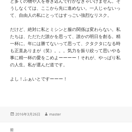
と多くの物や人を巻き込んで行かなきゃいけません。そ
うしなくては、ここから先に進めない。一人じゃないっ
て、自由人の私にとってはすっごい強烈なリスク。
だけど、絶対に私とミシンと服の関係は変わらない。私
たちは、ただただ誰かを思って、誰かの明日を創る。精
一杯に。年には勝てないって思って、クタクタになる時
も正直ありまが（笑）。。。気力を振り絞って思いやる
事に精一杯の愛をこめよーーーー！それが、やっぱり私
の人生。私が選んだ道です。
よし！ふぁいとですーーー！
投
作
2016年3月26日
master
稿
成
日:
者
投
前