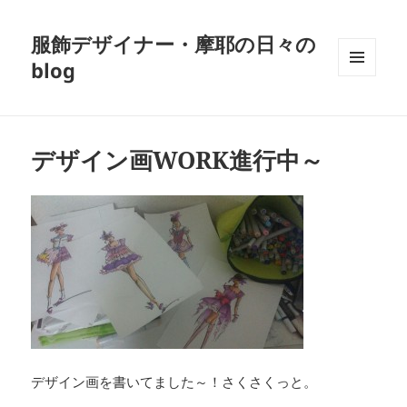
服飾デザイナー・摩耶の日々の
blog
メニュ
ーとウ
ィジェ
ット
デザイン画WORK進行中～
デザイン画を書いてました～！さくさくっと。