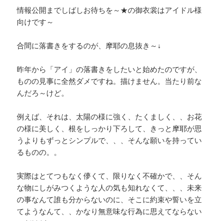
情報公開までしばしお待ちを～★の御衣裳はアイドル様
向けです～
合間に落書きをするのが、摩耶の息抜き～↓
昨年から「アイ」の落書きをしたいと始めたのですが、
ものの見事に全然ダメですね。描けません。当たり前な
んだろ～けど。
例えば、それは、太陽の様に強く、たくましく、、お花
の様に美しく、根をしっかり下ろして、きっと摩耶が思
うよりもずっとシンプルで、、、そんな願いを持ってい
るものの。。
実際はとてつもなく儚くて、限りなく不確かで、、そん
な物にしがみつくような人の気も知れなくて、、、未来
の事なんて誰も分からないのに、そこに約束や誓いを立
てようなんて、、かなり無意味な行為に思えてならない