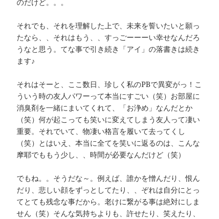
のだけど。。。
それでも、それを理解した上で、未来を誓いたいと願っ
たなら、、それはもう、、すっごーーーい幸せなんだろ
うなと思う。てな事で引き続き「アイ」の落書きは続き
ます♪
それはそーと、ここ数日、珍しく私のPBで異変がっ！こ
ういう時の友人パワーって本当にすごい（笑）お部屋に
消臭剤を一緒にまいてくれて、「お浄め」なんだとか
（笑）何が起こっても笑いに変えてしまう友人って凄い
重要。それでいて、物凄い格言を履いて去ってくし
（笑）とはいえ、本当に全てを笑いに返るのは、こんな
摩耶でももう少し、、時間が必要なんだけど（笑）
でもね。。そうだな～。例えば、誰かを憎んだり、恨ん
だり、悲しい顔をずっとしてたり、、ぞれは自分にとっ
てとても残念な事だから。老けに繋がる事は絶対にしま
せん（笑）そんな気持ちよりも、許せたり、笑えたり、