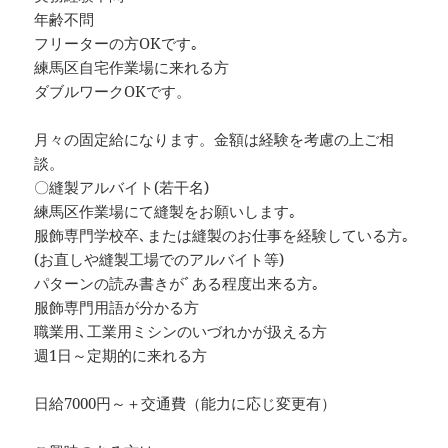
年齢不問
フリーターの方OKです｡
練馬区自宅作業場に来れる方
ダブルワークOKです。
月々の固定給になります。金額は経験を考慮の上ご相
談。
〇縫製アルバイト(若干名)
練馬区作業場にて縫製をお願いします｡
服飾専門学校卒､または縫製のお仕事を経験している方｡
(お直しや縫製工場でのアルバイト等)
パターンの読み書きがﾞある程度出来る方｡
服飾専門用語が分かる方
職業用､工業用ミシンのいづれかが扱える方
週1日～定期的に来れる方
日給7000円～＋交通費（能力に応じ変更有）