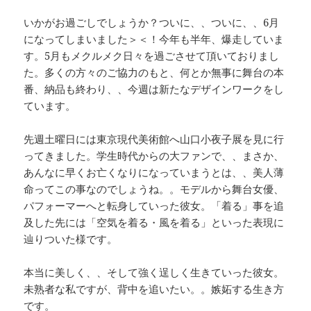
いかがお過ごしでしょうか？ついに、、ついに、、6月
になってしまいました＞＜！今年も半年、爆走していま
す。5月もメクルメク日々を過ごさせて頂いておりまし
た。多くの方々のご協力のもと、何とか無事に舞台の本
番、納品も終わり、、今週は新たなデザインワークをし
ています。
先週土曜日には東京現代美術館へ山口小夜子展を見に行
ってきました。学生時代からの大ファンで、、まさか、
あんなに早くお亡くなりになっていまうとは、、美人薄
命ってこの事なのでしょうね。。モデルから舞台女優、
パフォーマーへと転身していった彼女。「着る」事を追
及した先には「空気を着る・風を着る」といった表現に
辿りついた様です。
本当に美しく、、そして強く逞しく生きていった彼女。
未熟者な私ですが、背中を追いたい。。嫉妬する生き方
です。