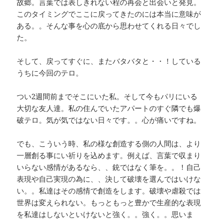
故郷。言葉では表しきれない程の再会と出会いと発見。
このタイミングでここに戻ってきたのには本当に意味が
ある。。そんな事を心の底から思わせてくれる日々でし
た。
そして、戻ってすぐに、またバタバタと・・！している
うちに今回のテロ。
つい2週間前までそこにいた私。そして今もパリにいる
大切な友人達。私の住んでいたアパートのすぐ隣でも爆
破テロ。気が気ではない日々です。。心が痛いですね。
でも、こういう時、私の様な創造する側の人間は、より
一層創る事にい祈りを込めます。例えば、言葉で収まり
いらない感情があるなら、、銃ではなく筆を。。！自己
表現や自己実現の為に、、決して破壊を選んではいけな
い。。私達はその感情で創造をします。破壊や虐殺では
世界は変えられない。もっともっと豊かで生産的な表現
を私達はしないといけないと強く。。強く。。思いま