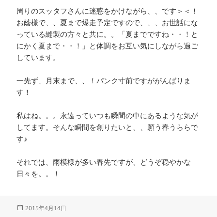
周りのスッタフさんに迷惑をかけながら、、です＞＜！
お蔭様で、、夏まで爆走予定ですので、、、お世話にな
っている縫製の方々と共に。。「夏までですね・・！と
にかく夏まで・・！」と体調をお互い気にしながら過ご
しています。
一先ず、月末まで、、！パンク寸前ですががんばりま
す！
私はね。。。永遠っていつも瞬間の中にあるような気が
してます。そんな瞬間を創りたいと、、願う春うららで
す♪
それでは、雨模様が多い春先ですが、どうぞ穏やかな
日々を。。！
投
2015年4月14日
稿