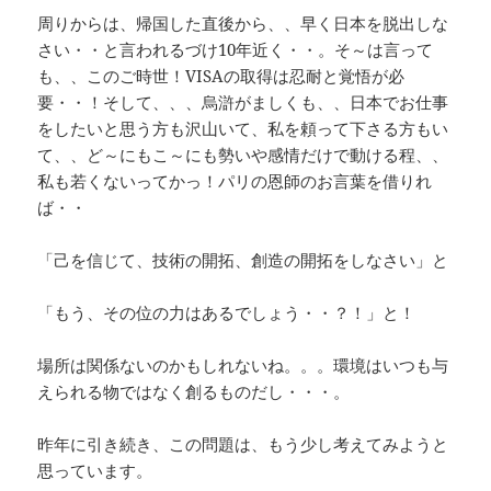
周りからは、帰国した直後から、、早く日本を脱出しな
さい・・と言われるづけ10年近く・・。そ～は言って
も、、このご時世！VISAの取得は忍耐と覚悟が必
要・・！そして、、、烏滸がましくも、、日本でお仕事
をしたいと思う方も沢山いて、私を頼って下さる方もい
て、、ど～にもこ～にも勢いや感情だけで動ける程、、
私も若くないってかっ！パリの恩師のお言葉を借りれ
ば・・
「己を信じて、技術の開拓、創造の開拓をしなさい」と
「もう、その位の力はあるでしょう・・？！」と！
場所は関係ないのかもしれないね。。。環境はいつも与
えられる物ではなく創るものだし・・・。
昨年に引き続き、この問題は、もう少し考えてみようと
思っています。