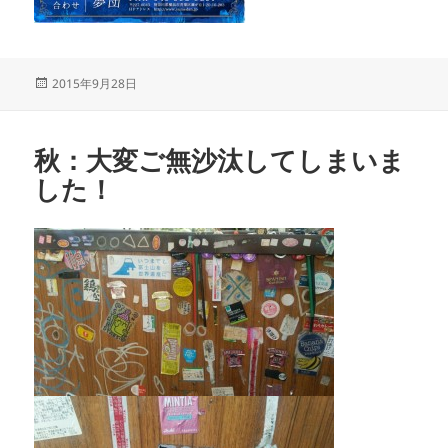
投
2015年9月28日
稿
日:
秋：大変ご無沙汰してしまいま
した！