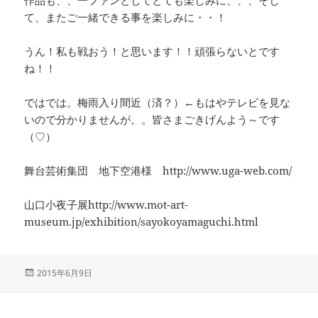
て、またご一緒できる事を楽しみに・・！
うん！私も戦おう！と思います！！頑張らないとです
ね！！
ではでは。梅雨入り間近（済？）←もはやテレビを見な
いので分かりませんが。。皆さまごきげんよう～です
（♡）
舞台芸術集団 地下空港様 http://www.uga-web.com/
山口小夜子展http://www.mot-art-
museum.jp/exhibition/sayokoyamaguchi.html
投
2015年6月9日
稿
日: