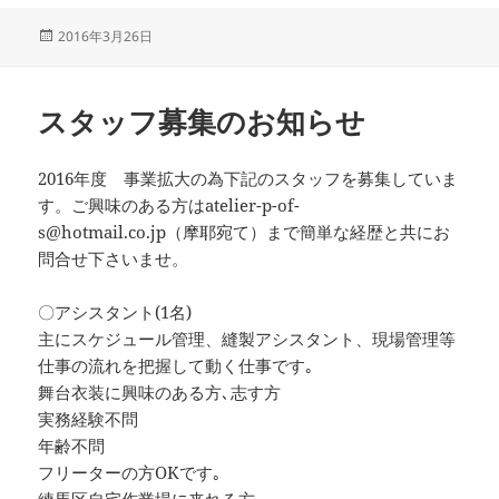
投
2016年3月26日
稿
日:
スタッフ募集のお知らせ
2016年度 事業拡大の為下記のスタッフを募集していま
す。ご興味のある方はatelier-p-of-
s@hotmail.co.jp（摩耶宛て）まで簡単な経歴と共にお
問合せ下さいませ。
〇アシスタント(1名)
主にスケジュール管理、縫製アシスタント、現場管理等
仕事の流れを把握して動く仕事です｡
舞台衣装に興味のある方､志す方
実務経験不問
年齢不問
フリーターの方OKです｡
練馬区自宅作業場に来れる方