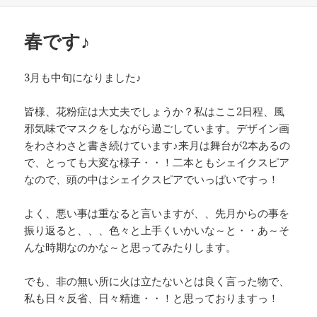
日:
春です♪
3月も中旬になりました♪
皆様、花粉症は大丈夫でしょうか？私はここ2日程、風
邪気味でマスクをしながら過ごしています。デザイン画
をわさわさと書き続けています♪来月は舞台が2本あるの
で、とっても大変な様子・・！二本ともシェイクスピア
なので、頭の中はシェイクスピアでいっぱいですっ！
よく、悪い事は重なると言いますが、、先月からの事を
振り返ると、、、色々と上手くいかいな～と・・あ～そ
んな時期なのかな～と思ってみたりします。
でも、非の無い所に火は立たないとは良く言った物で、
私も日々反省、日々精進・・！と思っておりますっ！