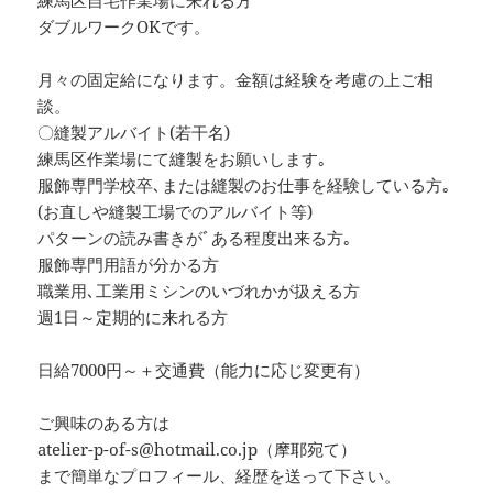
ダブルワークOKです。
月々の固定給になります。金額は経験を考慮の上ご相
談。
〇縫製アルバイト(若干名)
練馬区作業場にて縫製をお願いします｡
服飾専門学校卒､または縫製のお仕事を経験している方｡
(お直しや縫製工場でのアルバイト等)
パターンの読み書きがﾞある程度出来る方｡
服飾専門用語が分かる方
職業用､工業用ミシンのいづれかが扱える方
週1日～定期的に来れる方
日給7000円～＋交通費（能力に応じ変更有）
ご興味のある方は
atelier-p-of-s@hotmail.co.jp（摩耶宛て）
まで簡単なプロフィール、経歴を送って下さい。