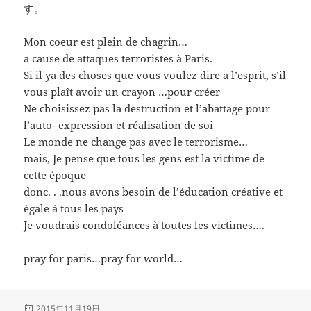
す。
Mon coeur est plein de chagrin…
a cause de attaques terroristes à Paris.
Si il ya des choses que vous voulez dire a l’esprit, s’il
vous plaît avoir un crayon …pour créer
Ne choisissez pas la destruction et l’abattage pour
l’auto- expression et réalisation de soi
Le monde ne change pas avec le terrorisme
…
mais, Je pense que tous les gens est la victime de
cette époque
donc. . .nous avons besoin de l’éducation créative et
égale à tous les pays
Je voudrais condoléances à toutes les victimes….
pray for paris…pray for world…
投
2015年11月19日