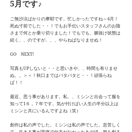
5月です♪
ご無沙汰ばかりの摩耶です。忙しかったですね～4月！
死ぬ寸前でした・・！でもお手伝いスタッフさんのお陰
さまで何とか乗り切りました！でもでも、腑抜け状態は
続く、、のですが、、、やらねばなりませぬ！
GO NEXT!
写真もUPしないと・・と思いきや、、時間も有りませ
ぬ。。＞＜！秋口まではバタバタと・・！頑張らね
ば！！
最近、思う事があります。私、、ミシンと出会って服を
知って1６，７年です。気が付けばい人生の半分以上は
ミシンと共にいるんですよね（笑）
創作は私の声でした。ミシンは私の声でした。息苦しく
て、生きる事が苦痛で仕方がなかったあの頃。服を創る