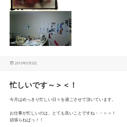
投
2015年5月5日
稿
日:
忙しいです～＞＜！
今月はめっきり忙しい日々を過ごさせて頂いています。
お仕事が忙しいのは、とても良いことですね・・＞＜！
頑張らねばっ！！