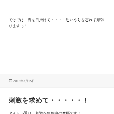
ではでは、春を目掛けて・・・！思いやりを忘れず頑張
りますっ！
投
2015年3月15日
稿
日:
刺激を求めて・・・・・！
タイトル通り、刺激を急募中の摩耶です！