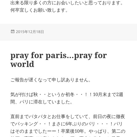
出来る限り多くの方にお会いしたいと思っております。
何卒宜しくお願い致します。
投
2015年12月18日
稿
日:
pray for paris…pray for
world
ご報告が遅くなって申し訳ありません。
気が付けば秋・・というか初冬・・！！10月末まで2週
間、パリに滞在していました。
直前までバタバタとお仕事をしていて、前日の夜に徹夜
でパッキング・・！まさに6年ぶりのパリ・・・！パリ
はそのままでしたーー！卒業後10年。やっぱり、第二の