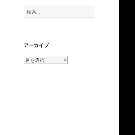
検
索:
アーカイブ
ア
ー
カ
イ
ブ