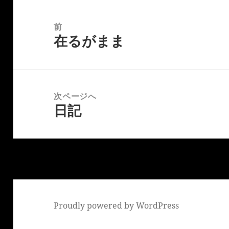
投
稿
前
在るがまま
ナ
前
ビ
の
ゲ
投
ー
稿:
次ページへ
シ
日記
次
ョ
の
ン
投
稿:
Proudly powered by WordPress