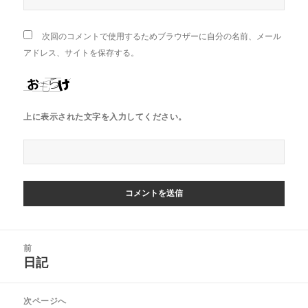
次回のコメントで使用するためブラウザーに自分の名前、メール
アドレス、サイトを保存する。
上に表示された文字を入力してください。
投
前
稿
日記
前
ナ
の
ビ
投
次ページへ
ゲ