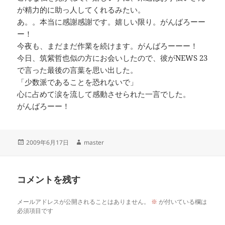
が精力的に助っ人してくれるみたい。
あ。。本当に感謝感謝です。嬉しい限り。がんばろーー
ー！
今夜も、まだまだ作業を続けます。がんばろーーー！
今日、筑紫哲也似の方にお会いしたので、彼がNEWS 23
で言った最後の言葉を思い出した。
「少数派であることを恐れないで」
心に占めて涙を流して感動させられた一言でした。
がんばろーー！
投
作
2009年6月17日
master
稿
成
日:
者
コメントを残す
メールアドレスが公開されることはありません。
※
が付いている欄は
必須項目です