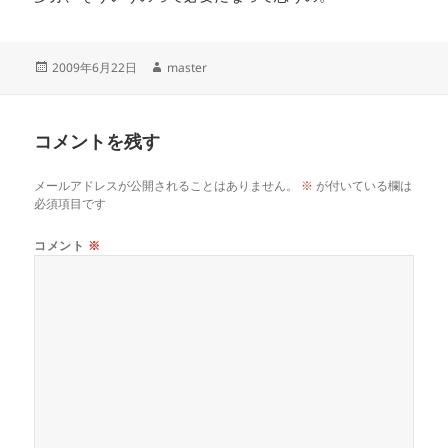
投
作
2009年6月22日
master
稿
成
日:
者
コメントを残す
メールアドレスが公開されることはありません。
※
が付いている欄は
必須項目です
コメント
※