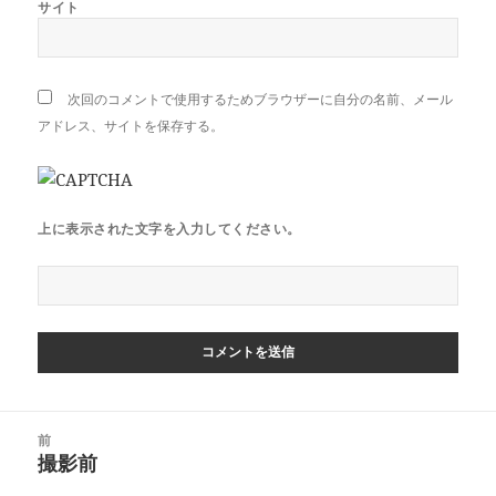
サイト
次回のコメントで使用するためブラウザーに自分の名前、メール
アドレス、サイトを保存する。
上に表示された文字を入力してください。
投
前
稿
撮影前
前
ナ
の