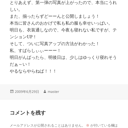
とりあえず、第一弾の写真が上がったので、本当にうれ
しい。
また、揃ったらずどーーんと公開しましょう！
本当に皆さんのおかげで私も私の服も幸せいっぱい。
明日も、衣装通しなので、今夜も寝れない私ですが、テ
ンションUP！
そして、ついに写真アップの方法がわかった！
私、すばらしぃぃーーー！
明日がんばったら、明後日は、少しはゆっくり寝れそう
だぁ～い！
やるならやらねば！！！
投
作
2009年6月29日
master
稿
成
日:
者
コメントを残す
メールアドレスが公開されることはありません。
※
が付いている欄は