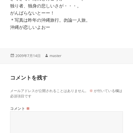
独り者、独身の悲しいさが・・・。
がんばらないとーー！
＊写真は昨年の沖縄旅行。勿論一人旅。
沖縄が恋しいよおー
投
作
2009年7月14日
master
稿
成
日:
者
コメントを残す
メールアドレスが公開されることはありません。
※
が付いている欄は
必須項目です
コメント
※