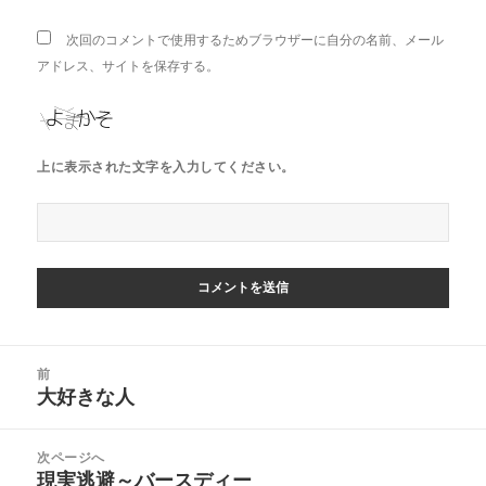
次回のコメントで使用するためブラウザーに自分の名前、メール
アドレス、サイトを保存する。
上に表示された文字を入力してください。
投
前
稿
大好きな人
前
ナ
の
ビ
投
次ページへ
ゲ
稿:
現実逃避～バースディー
次