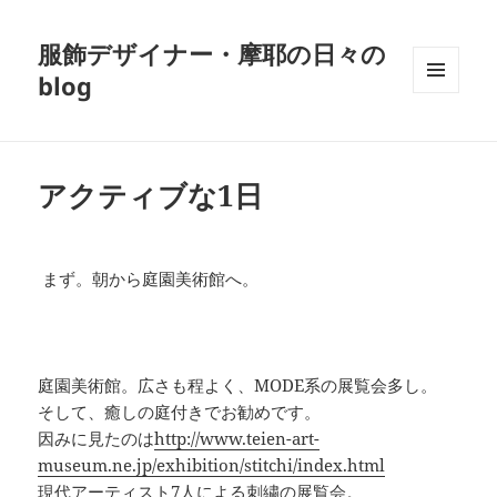
服飾デザイナー・摩耶の日々の
blog
メニュ
ーとウ
ィジェ
ット
アクティブな1日
まず。朝から庭園美術館へ。
庭園美術館。広さも程よく、MODE系の展覧会多し。
そして、癒しの庭付きでお勧めです。
因みに見たのは
http://www.teien-art-
museum.ne.jp/exhibition/stitchi/index.html
現代アーティスト7人による刺繍の展覧会。