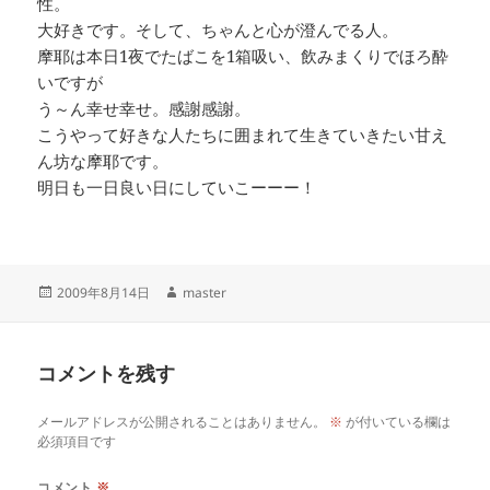
性。
大好きです。そして、ちゃんと心が澄んでる人。
摩耶は本日1夜でたばこを1箱吸い、飲みまくりでほろ酔
いですが
う～ん幸せ幸せ。感謝感謝。
こうやって好きな人たちに囲まれて生きていきたい甘え
ん坊な摩耶です。
明日も一日良い日にしていこーーー！
投
作
2009年8月14日
master
稿
成
日:
者
コメントを残す
メールアドレスが公開されることはありません。
※
が付いている欄は
必須項目です
コメント
※