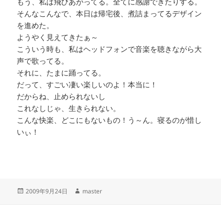
もう、私は飛びあがってる。全てに感謝できたりする。
そんなこんなで、本日は帰宅後、煮詰まってるデザイン
を進めた。
ようやく見えてきたぁ～
こういう時も、私はヘッドフォンで音楽を聴きながら大
声で歌ってる。
それに、たまに踊ってる。
だって、すごい凄い楽しいのよ！本当に！
だからね、止められないし
これなしじゃ、生きられない。
こんな快楽、どこにもないもの！う～ん。寝るのが惜し
いぃ！
投
作
2009年9月24日
master
稿
成
日:
者