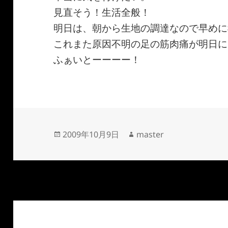
見直そう！生活全般！
明日は、朝から生地の調達なので早めに
これまた原因不明の足の筋肉痛が明日に
ふぁいとーーーー！
投
作
2009年10月9日
master
稿
成
日:
者