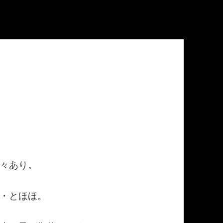
々あり。
・とほほ。