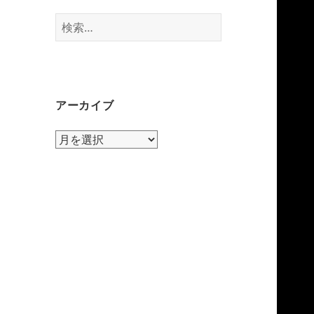
検
索:
アーカイブ
ア
ー
カ
イ
ブ