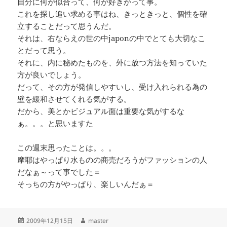
自分に何が似合って、何が好きかって事。
これを探し追い求める事はね、きっときっと、個性を確
立することだって思うんだ。
それは、右ならえの世の中japonの中でとても大切なこ
とだって思う。
それに、内に秘めたものを、外に放つ方法を知っていた
方が良いでしょう。
だって、その方が発信しやすいし、受け入れられる為の
壁を緩和させてくれる気がする。
だから、美とかビジュアル面は重要な気がするな
ぁ。。。と思いますた
この週末思ったことは。。。
摩耶はやっぱり水ものの商売だろうがファッションの人
だなぁ～って事でした＝
そっちの方がやっぱり、楽しいんだぁ＝
投
作
2009年12月15日
master