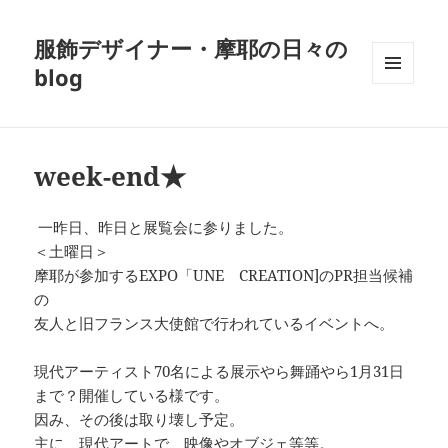
服飾デザイナー・摩耶の日々の
blog
メニュ
ーとウ
ィジェ
ット
week-end★
一昨日、昨日と展覧会に参りました。
＜土曜日＞
摩耶が参加するEXPO「UNE CREATION]のPR担当候補
の
友人と旧フランス大使館で行われているイベントへ。
現代アーティスト70名による展示やら舞踊やら1月31日
まで？開催している様です。
因み、その後は取り壊し予定。
主に、現代アートで、映像やオブジェ等等。