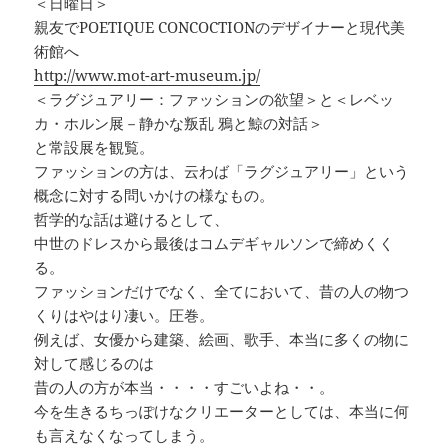
＜日曜日＞
親友でPOETIQUE CONCOCTIONのデザイナーと現代美
術館へ
http://www.mot-art-museum.jp/
＜ラグジュアリー：ファッションの欲望＞と＜レベッ
カ・ホルン展－静かな叛乱 鴉と鯨の対話＞
と常設展を観覧。
ファッションの方は、云わば「ラグジュアリー」という
概念に対する問いかけの様なもの。
哲学的な話は避けるとして、
中世のドレスから最後はコムデギャルソンで締めくく
る。
ファッションだけでなく、全てにおいて、昔の人の物つ
くりはやはり凄い。圧巻。
例えば、女優から建築、絵画、歌手、本当に多くの物に
対して感じるのは
昔の人の方が本当・・・・すごいよね・・。
今を生きるちっぽけなクリエーターとしては、本当に何
も言えなくなってしまう。