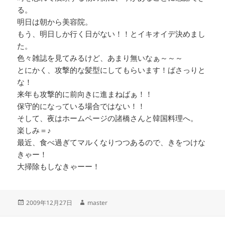
る。
明日は朝から美容院。
もう、明日しか行く日がない！！とイキオイデ決めまし
た。
色々雑誌を見てみるけど、あまり無いなぁ～～～
とにかく、攻撃的な髪型にしてもらいます！ばさっりと
な！
来年も攻撃的に前向きに進まねばぁ！！
保守的になっている場合ではない！！
そして、夜はホームページの諸橋さんと韓国料理へ。
楽しみ＝♪
最近、食べ過ぎてマルくなりつつあるので、きをつけな
きゃー！
大掃除もしなきゃーー！
投
作
2009年12月27日
master
稿
成
日:
者