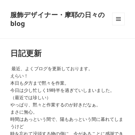
服飾デザイナー・摩耶の日々の
blog
メニュ
ーとウ
ィジェ
ット
日記更新
最近、よくブログを更新しております。
えらい！
本日も夕方まで黙々を作業。
今日は少し忙しく19時半を過ぎていしまいました。
（最近では珍しい）
やっぱり、黙々と作業するのが好きだなぁ。
まさに無心。
時間はあっという間で、陽もあっという間に暮れてしま
うけど
時を忘れて没頭する物の側に、今があることに感謝でき