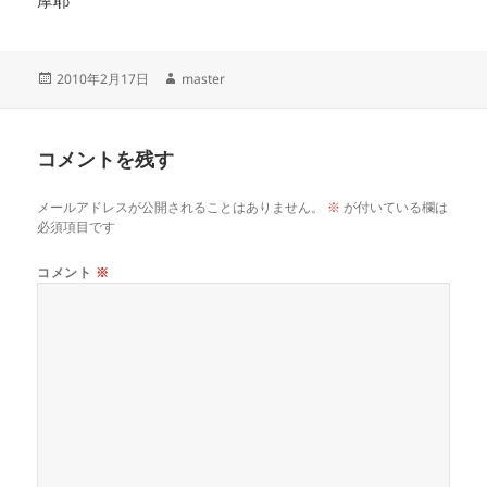
摩耶
投
作
2010年2月17日
master
稿
成
日:
者
コメントを残す
メールアドレスが公開されることはありません。
※
が付いている欄は
必須項目です
コメント
※