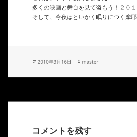
多くの映画と舞台を見て盗もう！２０１
そして、今夜はといかく眠りにつく摩耶
投
作
2010年3月16日
master
稿
成
日:
者
コメントを残す