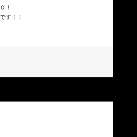
０！
です！！