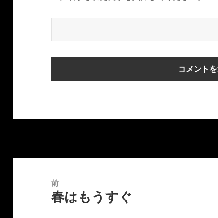
投
稿
前
春はもうすぐ
ナ
前
ビ
の