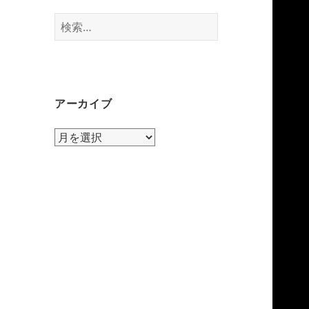
検
索:
アーカイブ
ア
ー
カ
イ
ブ