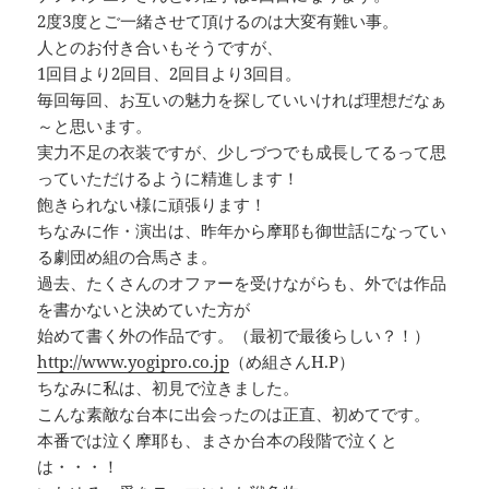
2度3度とご一緒させて頂けるのは大変有難い事。
人とのお付き合いもそうですが、
1回目より2回目、2回目より3回目。
毎回毎回、お互いの魅力を探していいければ理想だなぁ
～と思います。
実力不足の衣装ですが、少しづつでも成長してるって思
っていただけるように精進します！
飽きられない様に頑張ります！
ちなみに作・演出は、昨年から摩耶も御世話になってい
る劇団め組の合馬さま。
過去、たくさんのオファーを受けながらも、外では作品
を書かないと決めていた方が
始めて書く外の作品です。（最初で最後らしい？！）
http://www.yogipro.co.jp
（め組さんH.P）
ちなみに私は、初見で泣きました。
こんな素敵な台本に出会ったのは正直、初めてです。
本番では泣く摩耶も、まさか台本の段階で泣くと
は・・・！