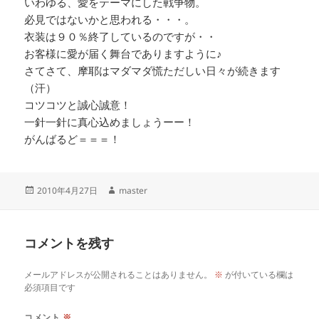
いわゆる、愛をテーマにした戦争物。
必見ではないかと思われる・・・。
衣装は９０％終了しているのですが・・
お客様に愛が届く舞台でありますように♪
さてさて、摩耶はマダマダ慌ただしい日々が続きます
（汗）
コツコツと誠心誠意！
一針一針に真心込めましょうーー！
がんばるど＝＝＝！
投
作
2010年4月27日
master
稿
成
日:
者
コメントを残す
メールアドレスが公開されることはありません。
※
が付いている欄は
必須項目です
コメント
※