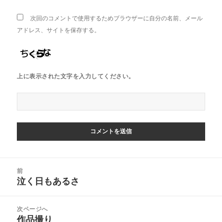
次回のコメントで使用するためブラウザーに自分の名前、メール
アドレス、サイトを保存する。
上に表示された文字を入力してください。
投
前
稿
泣く日もあるさ
前
ナ
の
ビ
投
次ページへ
ゲ
稿:
作品撮り
次