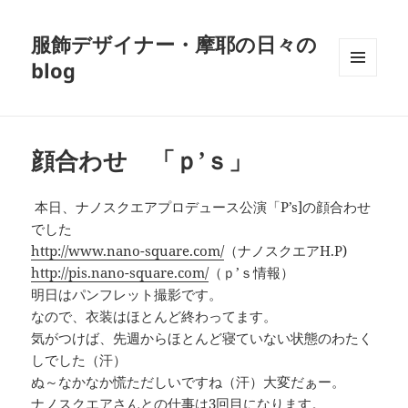
服飾デザイナー・摩耶の日々の
blog
メニュ
ーとウ
ィジェ
ット
顔合わせ 「ｐ’ｓ」
本日、ナノスクエアプロデュース公演「P’s]の顔合わせ
でした
http://www.nano-square.com/
（ナノスクエアH.P)
http://pis.nano-square.com/
（ｐ’ｓ情報）
明日はパンフレット撮影です。
なので、衣装はほとんど終わってます。
気がつけば、先週からほとんど寝ていない状態のわたく
しでした（汗）
ぬ～なかなか慌ただしいですね（汗）大変だぁー。
ナノスクエアさんとの仕事は3回目になります。