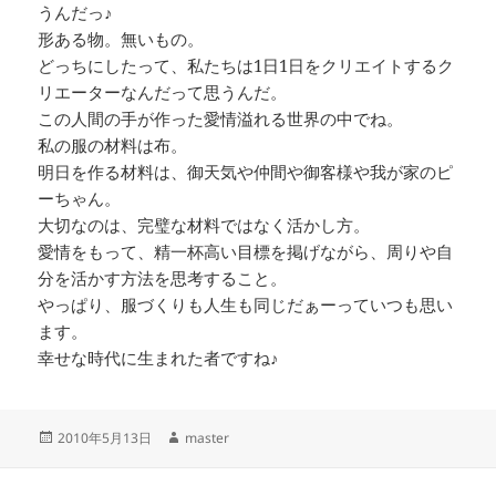
うんだっ♪
形ある物。無いもの。
どっちにしたって、私たちは1日1日をクリエイトするク
リエーターなんだって思うんだ。
この人間の手が作った愛情溢れる世界の中でね。
私の服の材料は布。
明日を作る材料は、御天気や仲間や御客様や我が家のピ
ーちゃん。
大切なのは、完璧な材料ではなく活かし方。
愛情をもって、精一杯高い目標を掲げながら、周りや自
分を活かす方法を思考すること。
やっぱり、服づくりも人生も同じだぁーっていつも思い
ます。
幸せな時代に生まれた者ですね♪
投
作
2010年5月13日
master
稿
成
日:
者