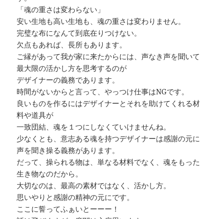
「魂の重さは変わらない」
安い生地も高い生地も、魂の重さは変わりません。
完璧な布になんて到底在りつけない。
欠点もあれば、長所もあります。
ご縁があって我が家に来たからには、声なき声を聞いて
最大限の活かし方を思考するのが
デザイナーの義務であります。
時間がないからと言って、やっつけ仕事はNGです。
良いものを作るにはデザイナーとそれを助けてくれる材
料や道具が
一致団結、魂を１つにしなくていけませんね。
少なくとも、意志ある魂を持つデザイナーは感謝の元に
声を聞き操る義務があります。
だって、操られる物は、単なる材料でなく、魂をもった
生き物なのだから。
大切なのは、最高の素材ではなく、活かし方。
思いやりと感謝の精神の元にです。
ここに誓ってふぁいとーーー！