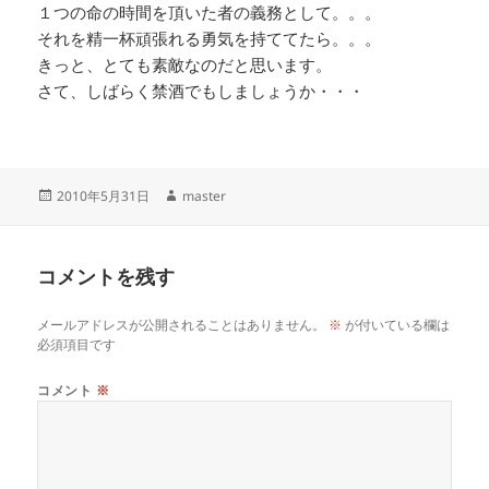
１つの命の時間を頂いた者の義務として。。。
それを精一杯頑張れる勇気を持ててたら。。。
きっと、とても素敵なのだと思います。
さて、しばらく禁酒でもしましょうか・・・
投
作
2010年5月31日
master
稿
成
日:
者
コメントを残す
メールアドレスが公開されることはありません。
※
が付いている欄は
必須項目です
コメント
※