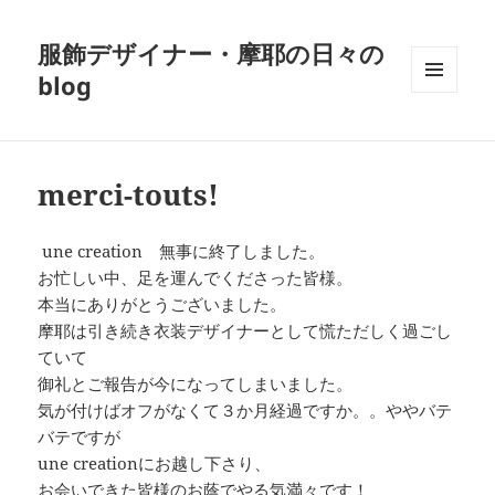
服飾デザイナー・摩耶の日々の
blog
メニュ
ーとウ
ィジェ
ット
merci-touts!
une creation 無事に終了しました。
お忙しい中、足を運んでくださった皆様。
本当にありがとうございました。
摩耶は引き続き衣装デザイナーとして慌ただしく過ごし
ていて
御礼とご報告が今になってしまいました。
気が付けばオフがなくて３か月経過ですか。。ややバテ
バテですが
une creationにお越し下さり、
お会いできた皆様のお蔭でやる気満々です！