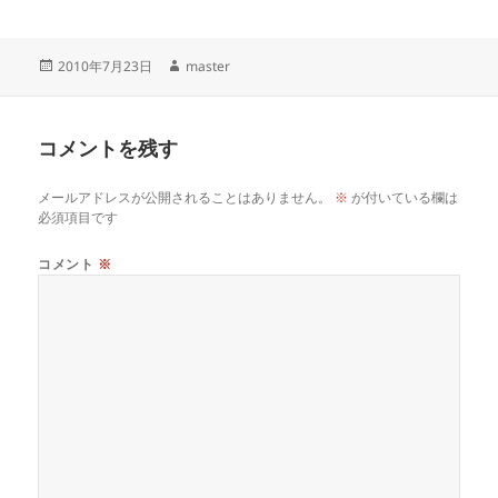
投
作
2010年7月23日
master
稿
成
日:
者
コメントを残す
メールアドレスが公開されることはありません。
※
が付いている欄は
必須項目です
コメント
※