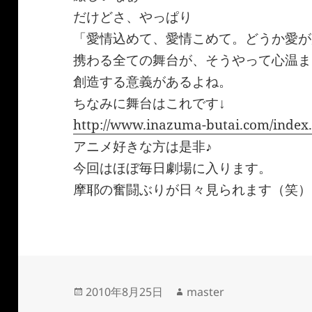
だけどさ、やっぱり
「愛情込めて、愛情こめて。どうか愛が
携わる全ての舞台が、そうやって心温ま
創造する意義があるよね。
ちなみに舞台はこれです↓
http://www.inazuma-butai.com/index
アニメ好きな方は是非♪
今回はほぼ毎日劇場に入ります。
摩耶の奮闘ぶりが日々見られます（笑）
投
作
2010年8月25日
master
稿
成