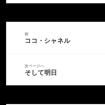
投
稿
前
ココ・シャネル
ナ
前
ビ
の
ゲ
投
ー
稿:
次ページへ
シ
そして明日
次
ョ
の
ン
投
稿: