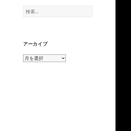
検
索:
アーカイブ
ア
ー
カ
イ
ブ