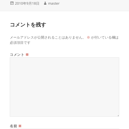
投
作
2010年9月18日
master
稿
成
日:
者
コメントを残す
メールアドレスが公開されることはありません。
※
が付いている欄は
必須項目です
コメント
※
名前
※