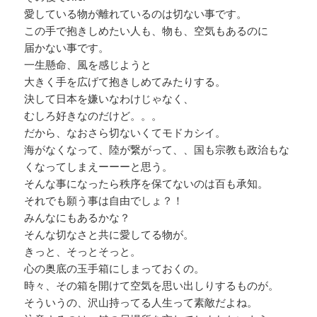
愛している物が離れているのは切ない事です。
この手で抱きしめたい人も、物も、空気もあるのに
届かない事です。
一生懸命、風を感じようと
大きく手を広げて抱きしめてみたりする。
決して日本を嫌いなわけじゃなく、
むしろ好きなのだけど。。。
だから、なおさら切ないくてモドカシイ。
海がなくなって、陸が繋がって、、国も宗教も政治もな
くなってしまえーーーと思う。
そんな事になったら秩序を保てないのは百も承知。
それでも願う事は自由でしょ？！
みんなにもあるかな？
そんな切なさと共に愛してる物が。
きっと、そっとそっと。
心の奥底の玉手箱にしまっておくの。
時々、その箱を開けて空気を思い出しりするものが。
そういうの、沢山持ってる人生って素敵だよね。