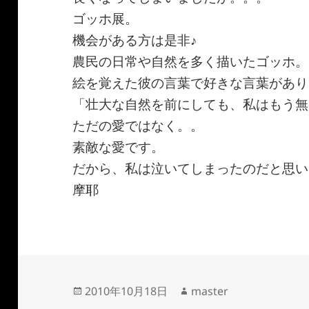
ゴッホ展。
機会がある方は是非♪
農民の日常や自然を多く描いたゴッホ。
絵を覚えた彼の言葉で好きな言葉があり
「壮大な自然を前にしても、私はもう無
ただの愛ではなく。。
素敵な愛です。
だから、私は泣いてしまったのだと思い
摩耶
投
作
2010年10月18日
master
稿
成