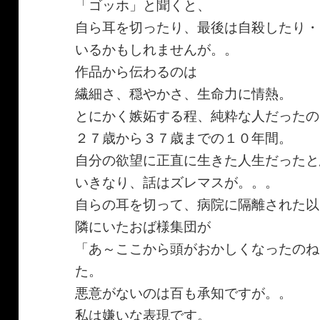
「ゴッホ」と聞くと、
自ら耳を切ったり、最後は自殺したり・
いるかもしれませんが。。
作品から伝わるのは
繊細さ、穏やかさ、生命力に情熱。
とにかく嫉妬する程、純粋な人だったの
２７歳から３７歳までの１０年間。
自分の欲望に正直に生きた人生だったと
いきなり、話はズレマスが。。。
自らの耳を切って、病院に隔離された以
隣にいたおば様集団が
「あ～ここから頭がおかしくなったのね
た。
悪意がないのは百も承知ですが。。
私は嫌いな表現です。