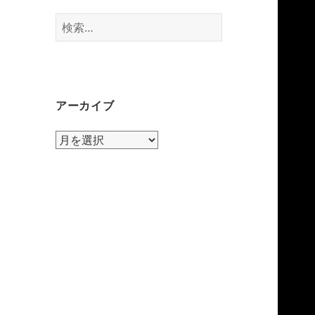
検
索:
アーカイブ
ア
ー
カ
イ
ブ