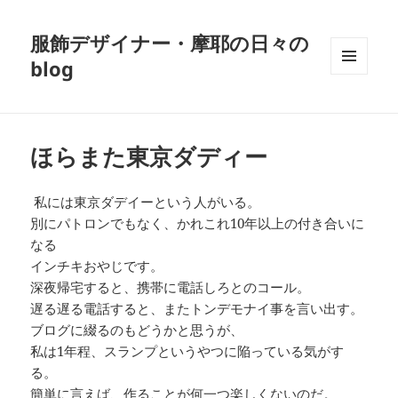
服飾デザイナー・摩耶の日々の
blog
メニュ
ーとウ
ィジェ
ット
ほらまた東京ダディー
私には東京ダデイーという人がいる。
別にパトロンでもなく、かれこれ10年以上の付き合いに
なる
インチキおやじです。
深夜帰宅すると、携帯に電話しろとのコール。
遅る遅る電話すると、またトンデモナイ事を言い出す。
ブログに綴るのもどうかと思うが、
私は1年程、スランプというやつに陥っている気がす
る。
簡単に言えば、作ることが何一つ楽しくないのだ。