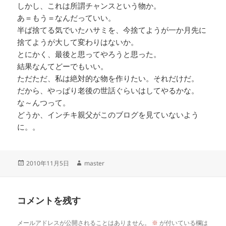
しかし、これは所謂チャンスという物か。
あ＝もう＝なんだっていい。
半ば捨てる気でいたハサミを、今捨てようが一か月先に
捨てようが大して変わりはないか。
とにかく、最後と思ってやろうと思った。
結果なんてどーでもいい。
ただただ、私は絶対的な物を作りたい。それだけだ。
だから、やっぱり老後の世話ぐらいはしてやるかな。
な～んつって。
どうか、インチキ親父がこのブログを見ていないよう
に。。
投
作
2010年11月5日
master
稿
成
日:
者
コメントを残す
メールアドレスが公開されることはありません。
※
が付いている欄は