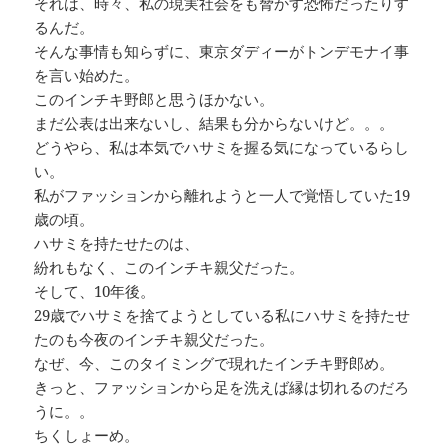
それは、時々、私の現実社会をも脅かす恐怖だったりす
るんだ。
そんな事情も知らずに、東京ダディーがトンデモナイ事
を言い始めた。
このインチキ野郎と思うほかない。
まだ公表は出来ないし、結果も分からないけど。。。
どうやら、私は本気でハサミを握る気になっているらし
い。
私がファッションから離れようと一人で覚悟していた19
歳の頃。
ハサミを持たせたのは、
紛れもなく、このインチキ親父だった。
そして、10年後。
29歳でハサミを捨てようとしている私にハサミを持たせ
たのも今夜のインチキ親父だった。
なぜ、今、このタイミングで現れたインチキ野郎め。
きっと、ファッションから足を洗えば縁は切れるのだろ
うに。。
ちくしょーめ。