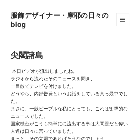
服飾デザイナー・摩耶の日々の
blog
メニュ
ーとウ
ィジェ
ット
尖閣諸島
本日ビデオが流出しましたね。
ラジオから流れたそのニュースを聞き、
一目散でテレビを付けました。
どうやら、内部告発というお話をしている真っ最中でし
た。
まさに、一般ピープルな私にとっても、これは衝撃的な
ニュースでした。
国家機密がこうも簡単にに流出する事は大問題だと偉い
人達は口々に言っていました。
きっと、その立場であればそうなのでしょう。