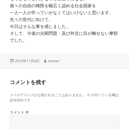
個々の自由の権限を幅広く認める社会国家を
一人一人が作っていかなくてはいけないと思います。
先々の世代に向けて。
今日はそんな事を感じました。
そして、今後の尖閣問題・及び外交に目が離せない摩耶
でした。
投
作
2010年11月6日
master
稿
成
日:
者
コメントを残す
メールアドレスが公開されることはありません。
※
が付いている欄は
必須項目です
コメント
※