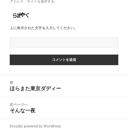
アドレス、サイトを保存する。
上に表示された文字を入力してください。
投
前
稿
ほらまた東京ダディー
前
ナ
の
ビ
投
次ページへ
ゲ
稿:
そんな一夜
次
ー
の
シ
投
ョ
Proudly powered by WordPress