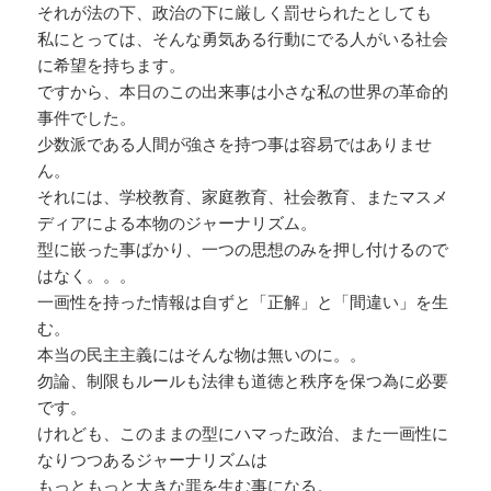
それが法の下、政治の下に厳しく罰せられたとしても
私にとっては、そんな勇気ある行動にでる人がいる社会
に希望を持ちます。
ですから、本日のこの出来事は小さな私の世界の革命的
事件でした。
少数派である人間が強さを持つ事は容易ではありませ
ん。
それには、学校教育、家庭教育、社会教育、またマスメ
ディアによる本物のジャーナリズム。
型に嵌った事ばかり、一つの思想のみを押し付けるので
はなく。。。
一画性を持った情報は自ずと「正解」と「間違い」を生
む。
本当の民主主義にはそんな物は無いのに。。
勿論、制限もルールも法律も道徳と秩序を保つ為に必要
です。
けれども、このままの型にハマった政治、また一画性に
なりつつあるジャーナリズムは
もっともっと大きな罪を生む事になる。