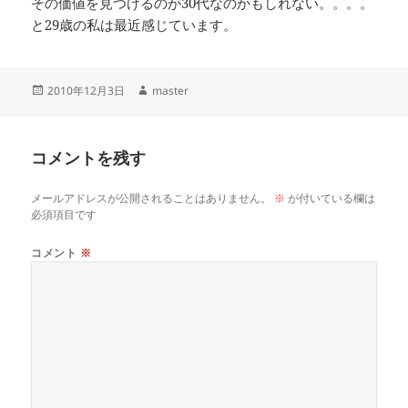
その価値を見つけるのが30代なのかもしれない。。。。
と29歳の私は最近感じています。
投
作
2010年12月3日
master
稿
成
日:
者
コメントを残す
メールアドレスが公開されることはありません。
※
が付いている欄は
必須項目です
コメント
※