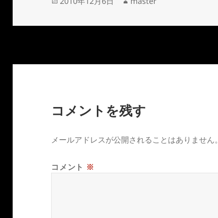
投
作
2010年12月6日
master
稿
成
日:
者
コメントを残す
メールアドレスが公開されることはありません
コメント
※