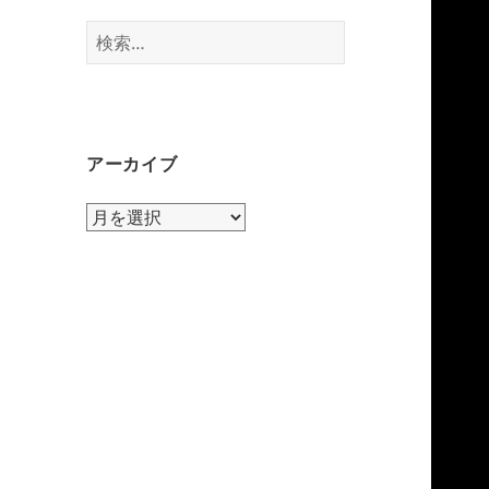
検
索:
アーカイブ
ア
ー
カ
イ
ブ