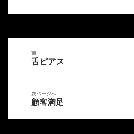
投
稿
前
舌ピアス
ナ
前
ビ
の
ゲ
投
ー
稿:
次ページへ
シ
顧客満足
次
ョ
の
ン
投
稿: