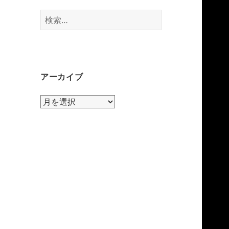
検
索:
アーカイブ
ア
ー
カ
イ
ブ