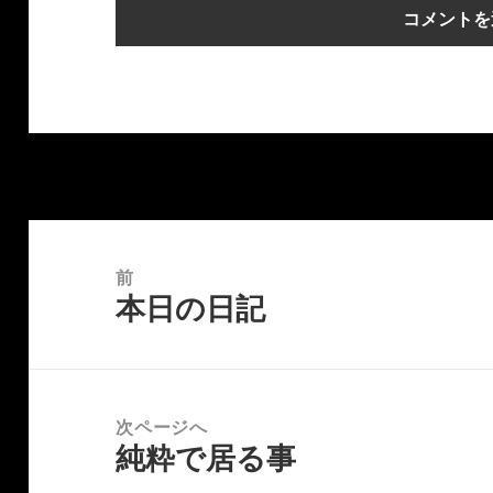
投
稿
前
本日の日記
ナ
前
ビ
の
ゲ
投
ー
稿:
次ページへ
シ
純粋で居る事
次
ョ
の