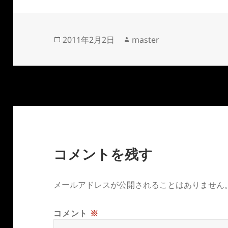
投
作
2011年2月2日
master
稿
成
日:
者
コメントを残す
メールアドレスが公開されることはありません
コメント
※