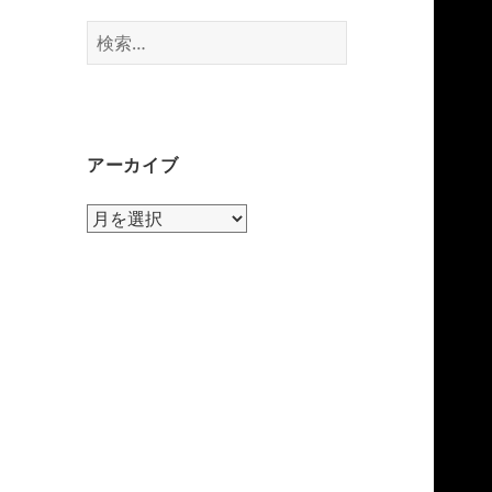
検
索:
アーカイブ
ア
ー
カ
イ
ブ