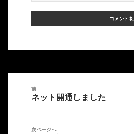
投
稿
前
ネット開通しました
ナ
前
ビ
の
ゲ
投
ー
稿:
次ページへ
シ