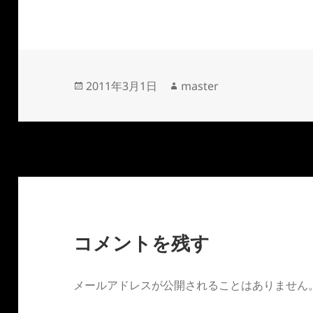
投
作
2011年3月1日
master
稿
成
日:
者
コメントを残す
メールアドレスが公開されることはありません