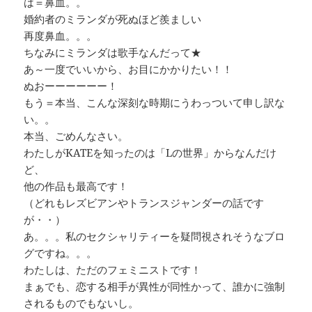
は＝鼻血。。
婚約者のミランダが死ぬほど羨ましい
再度鼻血。。。
ちなみにミランダは歌手なんだって★
あ～一度でいいから、お目にかかりたい！！
ぬおーーーーーー！
もう＝本当、こんな深刻な時期にうわっついて申し訳な
い。。
本当、ごめんなさい。
わたしがKATEを知ったのは「Lの世界」からなんだけ
ど、
他の作品も最高です！
（どれもレズビアンやトランスジャンダーの話です
が・・）
あ。。。私のセクシャリティーを疑問視されそうなブロ
グですね。。。
わたしは、ただのフェミニストです！
まぁでも、恋する相手が異性が同性かって、誰かに強制
されるものでもないし。