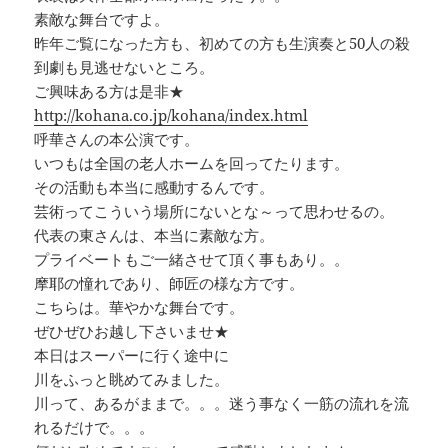
素敵な舞台ですよ。
昨年ご覧になった方も、初めての方も生演奏と50人の殺
到劇も見逃せないところ。
ご興味ある方は是非★
http://kohana.co.jp/kohana/index.html
呼華さんの本公演です。
いつもは全国の老人ホームを回ってたります。
その活動も本当に感動するんです。
芸術ってこういう場所にないとな～って思わせるの。
代表の東さんは、本当に素敵な方。
プライベートもご一緒させて頂く事もあり。。
摩耶の憧れであり、師匠の様な方です。
こちらは。華やかな舞台です。
ぜひぜひお越し下さいませ★
本日はスーパーに行く途中に
川をふっと眺めてみました。
川って、あるがままで。。。迷う事なく一筋の流れを流
れるだけで。。。