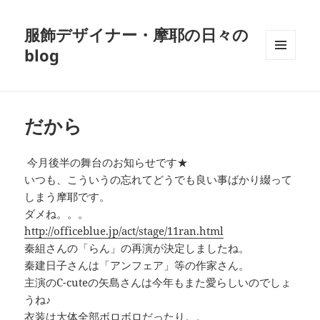
服飾デザイナー・摩耶の日々の
blog
メニュ
ーとウ
ィジェ
ット
だから
今月後半の舞台のお知らせです★
いつも、こういうの忘れてどうでも良い事ばかり綴って
しまう摩耶です。
ダメね。。。
http://officeblue.jp/act/stage/11ran.html
秦組さんの「らん」の再演が決定しましたね。
秦建日子さんは「アンフェア」等の作家さん。
主演のC-cuteの矢島さんは今年もまた愛らしいのでしょ
うね♪
衣装は大体全部ボロボロだったり。。