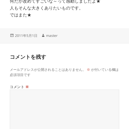
何だか改めてすごいな～って感動しましたよ★
人もそんな大きくありたいものです。
ではまた★
投
作
2011年5月1日
master
稿
成
日:
者
コメントを残す
メールアドレスが公開されることはありません。
※
が付いている欄は
必須項目です
コメント
※