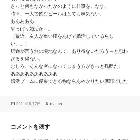
きっと何もなかったかのように仕事をこなす。
時々、一人で飲むビールはとても味気ない。
あああああ
やっぱり婚活か～。
（最近、友人が重い腰をあげて婚活しているらし
い。。）
釈迦が言う無の境地なんて、あり得ないだろう～と思わ
ざるを得ない。
むしろ、そんな者になってしまう方がきっと残酷だ。
ああああああああああ
婚活ブームに便乗できる物ならあやかりたい摩耶でした
投
作
2011年6月7日
master
稿
成
日:
者
コメントを残す