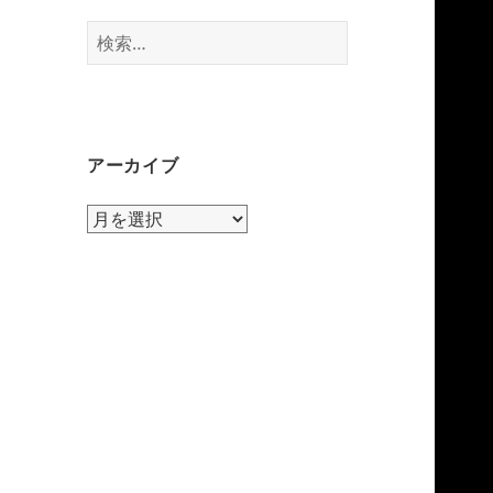
検
索:
アーカイブ
ア
ー
カ
イ
ブ