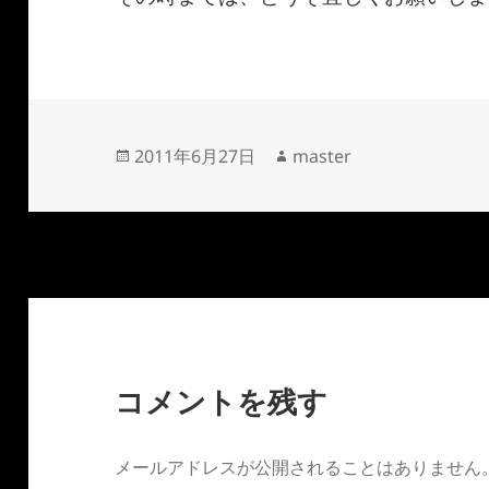
投
作
2011年6月27日
master
稿
成
日:
者
コメントを残す
メールアドレスが公開されることはありません