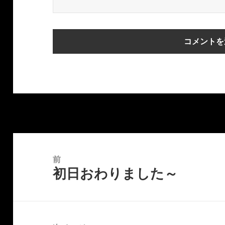
投
稿
前
初日おわりました～
ナ
前
ビ
の
ゲ
投
ー
稿: