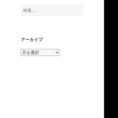
検
索:
アーカイブ
ア
ー
カ
イ
ブ