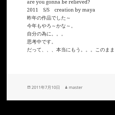
are you gonna be relieved?
2011 S/S creation by maya
昨年の作品でした～
今年もやろ～かな～。
自分の為に。。。
思考中です。
だって、、、本当にもう。。。このまま
投
作
2011年7月10日
master
稿
成
日:
者