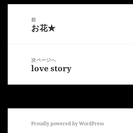
投
稿
前
お花★
ナ
前
ビ
の
ゲ
投
ー
稿:
次ページへ
シ
love story
次
ョ
の
ン
投
稿:
Proudly powered by WordPress