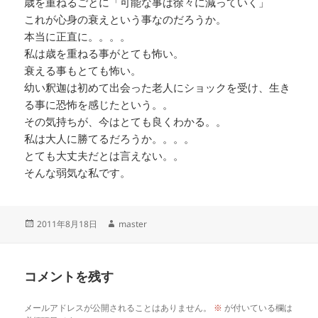
歳を重ねるごとに「可能な事は徐々に減っていく」
これが心身の衰えという事なのだろうか。
本当に正直に。。。。
私は歳を重ねる事がとても怖い。
衰える事もとても怖い。
幼い釈迦は初めて出会った老人にショックを受け、生き
る事に恐怖を感じたという。。
その気持ちが、今はとても良くわかる。。
私は大人に勝てるだろうか。。。。
とても大丈夫だとは言えない。。
そんな弱気な私です。
投
作
2011年8月18日
master
稿
成
日:
者
コメントを残す
メールアドレスが公開されることはありません。
※
が付いている欄は