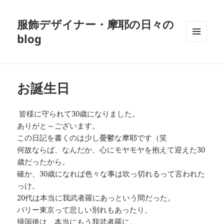
服飾デザイナー・摩耶の日々の
blog
メニュ
ーとウ
ィジェ
ット
お誕生日
皆様に守られて30歳になりました。
ありがと～ございます。
この日記を書くのは少し憂鬱な摩耶です（笑
何故ならば、なんだか、心にモヤモヤを抱えて迎えた30
歳だったから。
確か、30歳になれば色々な事は吹っ切れるって言われた
っけ。
20代は本当に我武者羅にあっという間だった。
パリー東京って悲しい別れもあったり、
帰国後は、本当にもう我武者羅に。