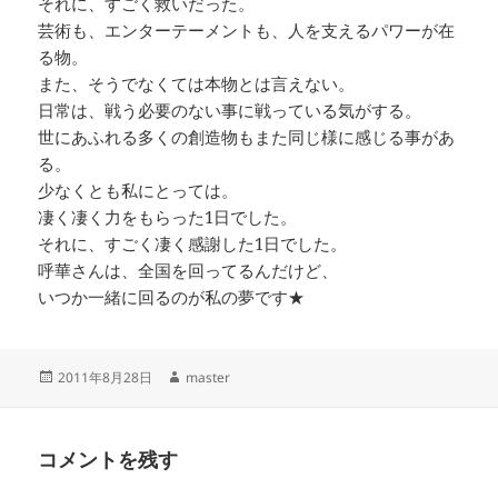
それに、すごく救いだった。
芸術も、エンターテーメントも、人を支えるパワーが在
る物。
また、そうでなくては本物とは言えない。
日常は、戦う必要のない事に戦っている気がする。
世にあふれる多くの創造物もまた同じ様に感じる事があ
る。
少なくとも私にとっては。
凄く凄く力をもらった1日でした。
それに、すごく凄く感謝した1日でした。
呼華さんは、全国を回ってるんだけど、
いつか一緒に回るのが私の夢です★
投
作
2011年8月28日
master
稿
成
日:
者
コメントを残す