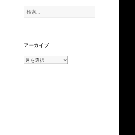
検
索:
アーカイブ
ア
ー
カ
イ
ブ