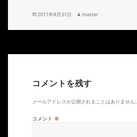
投
作
2011年8月31日
master
稿
成
日:
者
コメントを残す
メールアドレスが公開されることはありません
コメント
※