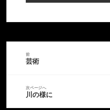
投
稿
前
芸術
ナ
前
ビ
の
ゲ
投
ー
稿:
次ページへ
シ
川の様に
次
ョ
の
ン
投