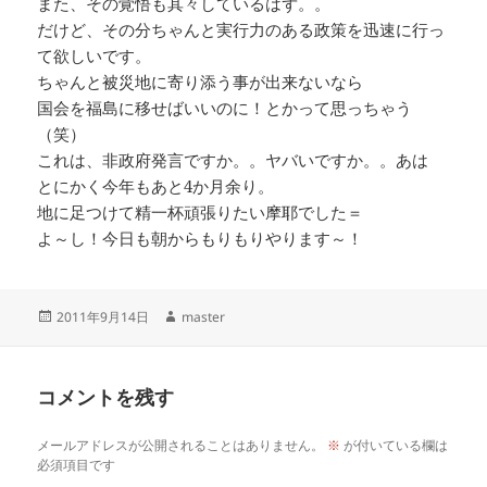
また、その覚悟も其々しているはず。。
だけど、その分ちゃんと実行力のある政策を迅速に行っ
て欲しいです。
ちゃんと被災地に寄り添う事が出来ないなら
国会を福島に移せばいいのに！とかって思っちゃう
（笑）
これは、非政府発言ですか。。ヤバいですか。。あは
とにかく今年もあと4か月余り。
地に足つけて精一杯頑張りたい摩耶でした＝
よ～し！今日も朝からもりもりやります～！
投
作
2011年9月14日
master
稿
成
日:
者
コメントを残す
メールアドレスが公開されることはありません。
※
が付いている欄は
必須項目です