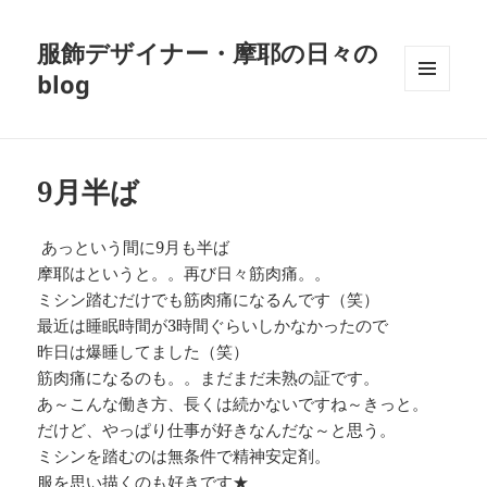
服飾デザイナー・摩耶の日々の
blog
メニュ
ーとウ
ィジェ
ット
9月半ば
あっという間に9月も半ば
摩耶はというと。。再び日々筋肉痛。。
ミシン踏むだけでも筋肉痛になるんです（笑）
最近は睡眠時間が3時間ぐらいしかなかったので
昨日は爆睡してました（笑）
筋肉痛になるのも。。まだまだ未熟の証です。
あ～こんな働き方、長くは続かないですね～きっと。
だけど、やっぱり仕事が好きなんだな～と思う。
ミシンを踏むのは無条件で精神安定剤。
服を思い描くのも好きです★