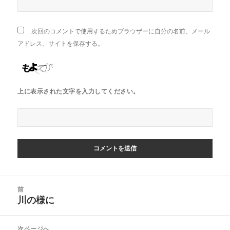
次回のコメントで使用するためブラウザーに自分の名前、メール
アドレス、サイトを保存する。
上に表示された文字を入力してください。
投
前
稿
川の様に
前
ナ
の
ビ
投
次ページへ