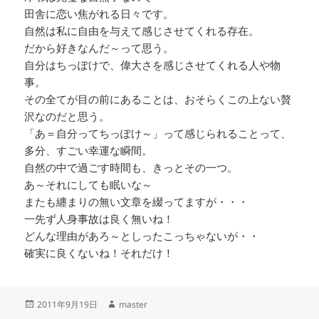
田舎に恋い焦がれる日々です。
自然は私に自由を与えて感じさせてくれる存在。
だから好きなんだ～って思う。
自分はちっぽけで、偉大さを感じさせてくれる人や物
事。
その全てが目の前にあることは、おそらくこの上ない贅
沢なのだと思う。
「あ＝自分ってちっぽけ～」って感じられることって、
多分、すごい幸運な瞬間。
自然の中で過ごす時間も、きっとその一つ。
あ～それにしても眠いな～
またも纏まりの無い文章を綴ってますが・・・
一先ず人身事故は良く無いね！
どんな理由があろ～としったこっちゃないが・・
確実に良くないね！それだけ！
投
作
2011年9月19日
master
稿
成