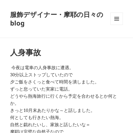
服飾デザイナー・摩耶の日々の
blog
メニュ
ーとウ
ィジェ
ット
人身事故
今夜は電車の人身事故に遭遇。
30分以上ストップしていたので
夕ご飯をさくっと食べて時間を潰しました。
ずっと怠っていた実家に電話。
どうやら熱海旅行に行くから予定を合わせるとか何と
か。
きっと10月末あたりかな～と話しました。
何としても行きたい熱海。
自然と戯れたいし、家族と話したいな＝
摩耶は完璧な自然子なので