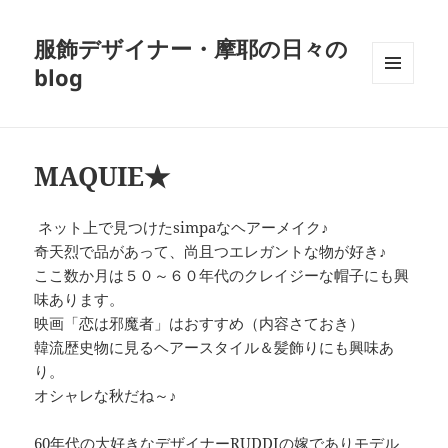
服飾デザイナー・摩耶の日々の
blog
メニュ
ーとウ
ィジェ
ット
MAQUIE★
ネット上で見つけたsimpaなヘアーメイク♪
奇天烈で品があって、尚且つエレガントな物が好き♪
ここ数か月は５０～６０年代のクレイジーな帽子にも興
味あります。
映画「恋は邪魔者」はおすすめ（内容さておき）
韓流歴史物に見るヘアースタイル＆髪飾りにも興味あ
り。
オシャレな秋だね～♪
60年代の大好きなデザイナーRUDDIの嫁でありモデル