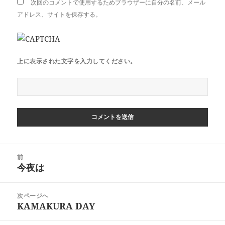
次回のコメントで使用するためブラウザーに自分の名前、メール
アドレス、サイトを保存する。
上に表示された文字を入力してください。
投
前
稿
今夜は
前
ナ
の
ビ
投
次ページへ
ゲ
稿:
KAMAKURA DAY
次
ー
の
シ