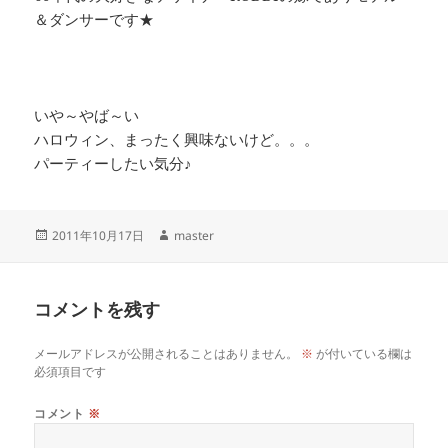
＆ダンサーです★
いや～やば～い
ハロウィン、まったく興味ないけど。。。
パーティーしたい気分♪
投
作
2011年10月17日
master
稿
成
日:
者
コメントを残す
メールアドレスが公開されることはありません。
※
が付いている欄は
必須項目です
コメント
※