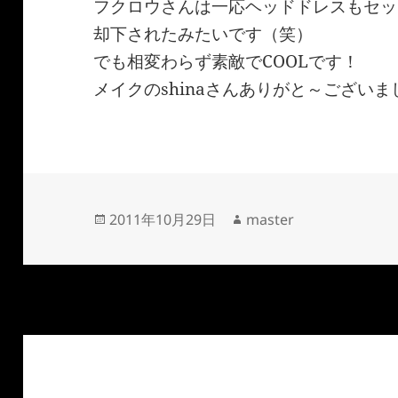
フクロウさんは一応ヘッドドレスもセッ
却下されたみたいです（笑）
でも相変わらず素敵でCOOLです！
メイクのshinaさんありがと～ございま
投
作
2011年10月29日
master
稿
成
日:
者