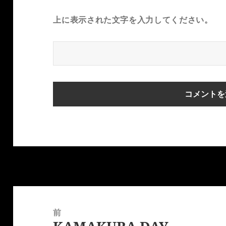
上に表示された文字を入力してください。
投
稿
前
ナ
前