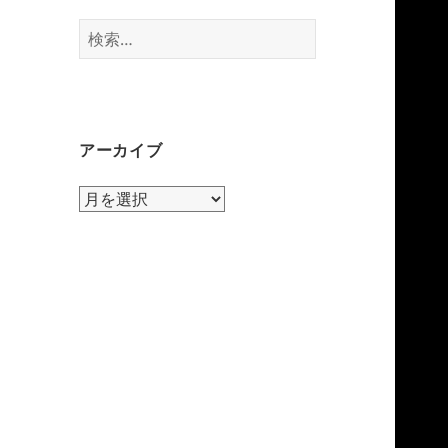
検
索:
アーカイブ
ア
ー
カ
イ
ブ