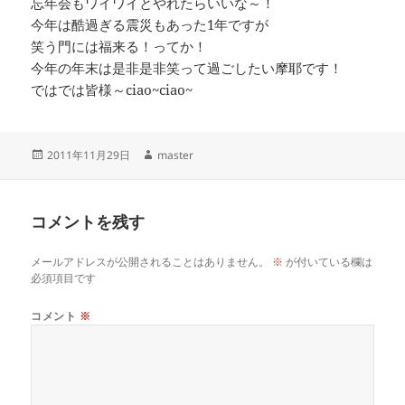
忘年会もワイワイとやれたらいいな～！
今年は酷過ぎる震災もあった1年ですが
笑う門には福来る！ってか！
今年の年末は是非是非笑って過ごしたい摩耶です！
ではでは皆様～ciao~ciao~
投
作
2011年11月29日
master
稿
成
日:
者
コメントを残す
メールアドレスが公開されることはありません。
※
が付いている欄は
必須項目です
コメント
※