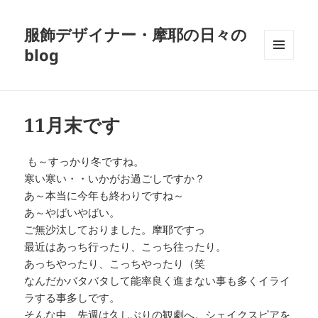
服飾デザイナー・摩耶の日々の
blog
メニュ
ーとウ
ィジェ
ット
11月末です
も～すっかり冬ですね。
寒い寒い・・いかがお過ごしですか？
あ～本当に今年も終わりですね～
あ～やばいやばい。
ご無沙汰しておりました。摩耶ですっ
最近はあっち行ったり、こっち往ったり。
あっちやったり、こっちやったり（笑
なんだかバタバタして能率良く進まない事も多くイライ
ラする事多しです。
そんな中、先週は久しぶりの観劇へ。シェイクスピアを