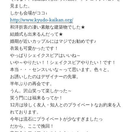
見ました。
しかも会場がココ↓
http://www.kyudo-kaikan.org/
和洋折衷の凄い素敵な建築物でした★
結婚式も出来るんだって★
婚期が近いカップルにはマジでお勧めです♪
衣装も可愛かったです！
やっぱりシェイクスピアはいいね～
いや～やりたい！！シェイクスピアやりたい！です！
本当・・・センスいいな～って思います。色々と。
お誘いしたのはデザイナーの先輩。
半年ぶりの再会です。
うん。沢山笑って楽しかった～
笑う門には福来るってか！
12月は珍しく友人・知人とのプライベートなお約束を入
れております。
今年は流石にプライベートが少なすぎましたっ
だから、ここで挽回！