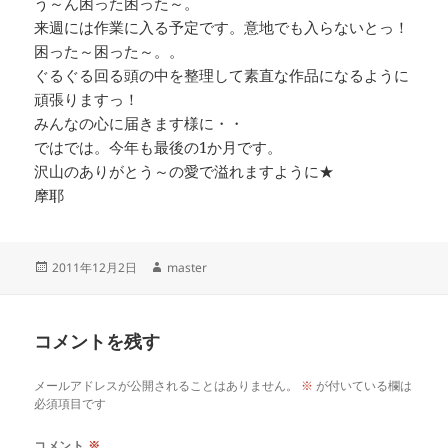
う～ん困った困った～。
来週には作業に入る予定です。意地でも入らないとっ！
困った～困った～。。
ぐるぐる回る頭の中を整理して素直な作品になるように
頑張りますっ！
みんなの心に届きます様に・・
ではでは。今年も最後の1か月です。
沢山のありがとう～の愛で溢れますように★
摩耶
投
作
2011年12月2日
master
稿
成
日:
者
コメントを残す
メールアドレスが公開されることはありません。
※
が付いている欄は
必須項目です
コメント
※