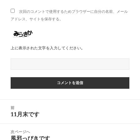
次回のコメントで使用するためブラウザーに自分の名前、メール
アドレス、サイトを保存する。
上に表示された文字を入力してください。
投
前
稿
11月末です
前
ナ
の
ビ
投
次ページへ
ゲ
稿:
風邪っぴきです
次