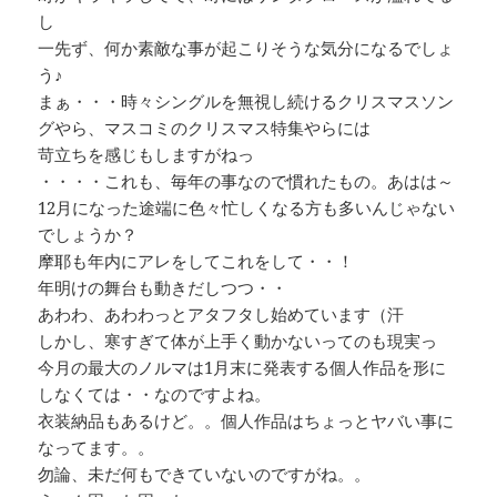
し
一先ず、何か素敵な事が起こりそうな気分になるでしょ
う♪
まぁ・・・時々シングルを無視し続けるクリスマスソン
グやら、マスコミのクリスマス特集やらには
苛立ちを感じもしますがねっ
・・・・これも、毎年の事なので慣れたもの。あはは～
12月になった途端に色々忙しくなる方も多いんじゃない
でしょうか？
摩耶も年内にアレをしてこれをして・・！
年明けの舞台も動きだしつつ・・
あわわ、あわわっとアタフタし始めています（汗
しかし、寒すぎて体が上手く動かないってのも現実っ
今月の最大のノルマは1月末に発表する個人作品を形に
しなくては・・なのですよね。
衣装納品もあるけど。。個人作品はちょっとヤバい事に
なってます。。
勿論、未だ何もできていないのですがね。。