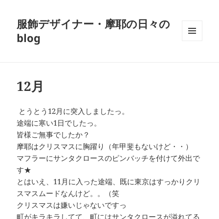
服飾デザイナー・摩耶の日々の
blog
メニュ
ーとウ
ィジェ
ット
12月
とうとう12月に突入しましたっ。
途端に寒い1日でしたっ。
皆様ご無事でしたか？
摩耶はクリスマスに胸躍り（年甲斐もないけど・・）
マフラーにサンタクロースのピンバッチを付けて外出で
す★
とはいえ、11月に入った途端、既に東京はすっかりクリ
スマスムードなんけど。。（笑
クリスマスは嫌いじゃないですっ
町がキラキラしてて、町にはサンタクロースが溢れてる