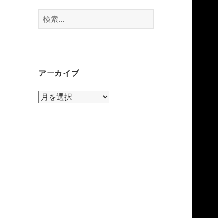
検
索:
アーカイブ
ア
ー
カ
イ
ブ