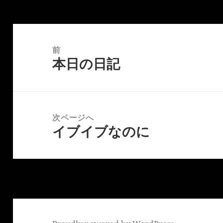
投
稿
前
本日の日記
ナ
前
ビ
の
ゲ
投
ー
稿:
次ページへ
シ
イブイブなのに
次
ョ
の
ン
投
稿: