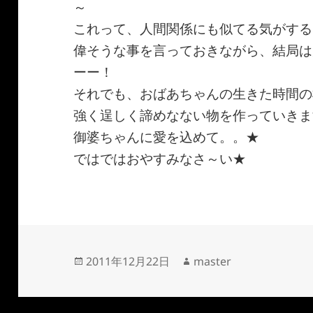
～
これって、人間関係にも似てる気がする
偉そうな事を言っておきながら、結局は
ーー！
それでも、おばあちゃんの生きた時間の
強く逞しく諦めなない物を作っていきま
御婆ちゃんに愛を込めて。。★
ではではおやすみなさ～い★
投
作
2011年12月22日
master
稿
成
日:
者