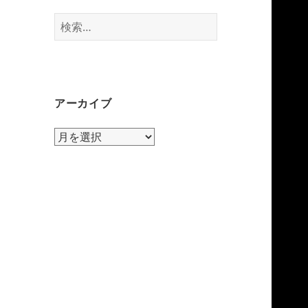
検
索:
アーカイブ
ア
ー
カ
イ
ブ