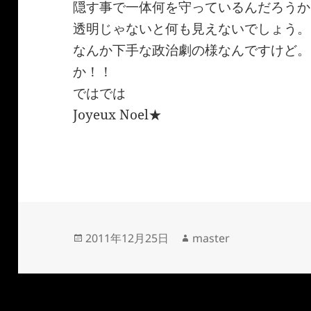
隠す事で一体何を守っているんだろうか
透明じゃないと何も見えないでしょう。
なんか下手な政治劇の様なんですけど。
か！！
ではでは
Joyeux Noel★
投
作
2011年12月25日
master
稿
成
日:
者