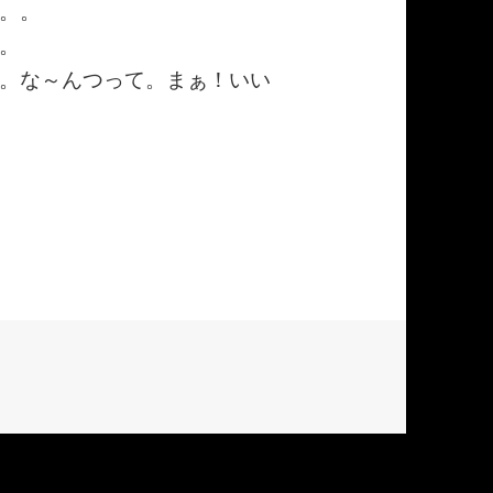
。。
。
。な～んつって。まぁ！いい