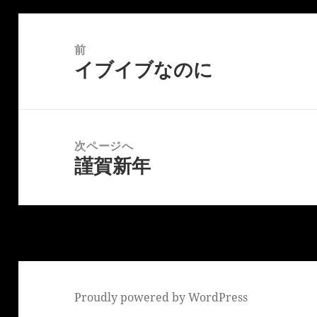
投
稿
前
イブイブなのに
ナ
前
ビ
の
ゲ
投
ー
稿:
次ページへ
シ
謹賀新年
次
ョ
の
ン
投
稿:
Proudly powered by WordPress