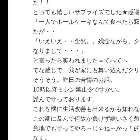
た！！
とっても嬉しいサプライズでした★感謝
「一人でホールケーキなんて食べたら寂
たが・・
「いえいえ・・全然。。残念ながら、ク
なりまして・・・」
と言ったら笑われました＝てへてへ
てな感じで、我が家にも舞い込んだクリ
そうそう。昨日の苦情のお話。
10時以降ミシン禁止令ですかい。
謹んで守っております。
これを機に生活改善も出来るかも知れな
この期に及んで何故か負けず嫌いさく裂
意地でも守ってやろ～じゃね～かっ！的
なく。