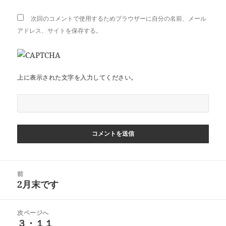
次回のコメントで使用するためブラウザーに自分の名前、メール
アドレス、サイトを保存する。
上に表示された文字を入力してください。
投
前
稿
2月末です
前
ナ
の
ビ
投
次ページへ
ゲ
稿:
３・１１
次