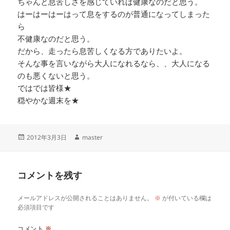
ちゃんと息苦しさを感じていれば健康なのだと思う。
はーはーはーはって息をするのが普通になってしまった
ら
不健康なのだと思う。
だから、走ったら息苦しくなる方でありたいよ。
そんな事を言いながら大人になれるなら、、大人になる
のも悪くないと思う。
ではでは皆様★
穏やかな週末を★
投
作
2012年3月3日
master
稿
成
日:
者
コメントを残す
メールアドレスが公開されることはありません。
※
が付いている欄は
必須項目です
コメント
※