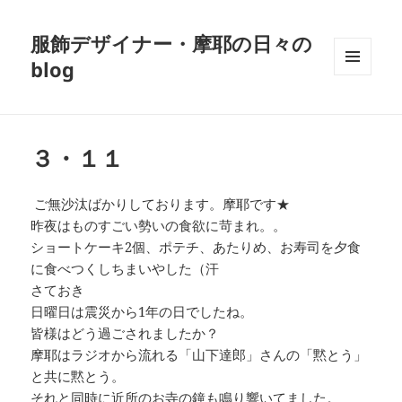
服飾デザイナー・摩耶の日々の
blog
メニュ
ーとウ
ィジェ
ット
３・１１
ご無沙汰ばかりしております。摩耶です★
昨夜はものすごい勢いの食欲に苛まれ。。
ショートケーキ2個、ポテチ、あたりめ、お寿司を夕食
に食べつくしちまいやした（汗
さておき
日曜日は震災から1年の日でしたね。
皆様はどう過ごされましたか？
摩耶はラジオから流れる「山下達郎」さんの「黙とう」
と共に黙とう。
それと同時に近所のお寺の鐘も鳴り響いてました。