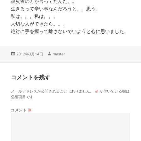
被災者の方が言ってたんだ。。
生きるって辛い事なんだろうと。。思う。
私は。。。私は。。。
大切な人ができたら。。。
絶対に手を握って離さないでいようと心に思いました。
投
作
2012年3月14日
master
稿
成
日:
者
コメントを残す
メールアドレスが公開されることはありません。
※
が付いている欄は
必須項目です
コメント
※