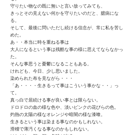
守りたい物なの既に無いと言い放ってみても、
きっとその見えない何かを守りたいのだと、臆病にな
る。
そして、最後に問いただし続ける信念が、常に私を苦し
めた。
あ・・本当に時を重ねる事は
大人になるという事は残酷な事の様に思えてならなかっ
た。
そんな事思うと憂鬱になることもある。
けれども、今日、少し思いました。
染められた布を見ながら・・・
「あ・・・・生きるって事はこういう事かな・・」っ
て。
真っ白で居続ける事が良い事とは限らない。
ドロドロの血の様な色や、淡いピンクの花びらの色。
灼熱の太陽の様なオレンジや暗闇の様な漆喰。
生きるという事は染まる事なのかもしれない。
滑稽で薄汚くなる事なのかもしれない。