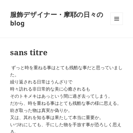
服飾デザイナー・摩耶の日々の
blog
メニュ
ーとウ
ィジェ
ット
sans titre
ずっと時を重ねる事はとても残酷な事だと思っていまし
た。
繰り返される日常はうんざりで
時々訪れる非日常的な美に心癒されるも
そのトキメキはあっという間に過ぎ去ってしまう。
だから、時を重ねる事はとても残酷な事の様に思える。
紡ぎ取った物は真実か偽りか。
又は、其れを知る事は果たして本当に重要か。
いづれにしても、手にした物を手放す事が恐ろしく思え
る。