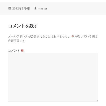
投
作
2012年5月6日
master
稿
成
日:
者
コメントを残す
メールアドレスが公開されることはありません。
※
が付いている欄は
必須項目です
コメント
※